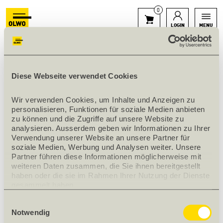
0
LOGIN
MENU
Diese Webseite verwendet Cookies
ZUBEHÖR MAKUSTIK LINEA
AKUSTIKELEMENT
Wir verwenden Cookies, um Inhalte und Anzeigen zu 
personalisieren, Funktionen für soziale Medien anbieten 
ZURÜCK ZU MINERALFASER- / HARTFASERPLATTEN
zu können und die Zugriffe auf unsere Website zu 
analysieren. Ausserdem geben wir Informationen zu Ihrer 
Verwendung unserer Website an unsere Partner für 
soziale Medien, Werbung und Analysen weiter. Unsere 
Partner führen diese Informationen möglicherweise mit 
weiteren Daten zusammen, die Sie ihnen bereitgestellt 
Edelstahl rostfrei
haben oder die sie im Rahmen Ihrer Nutzung der Dienste 
gesammelt haben.
Filter anzeigen
Einwilligungsauswahl
Notwendig