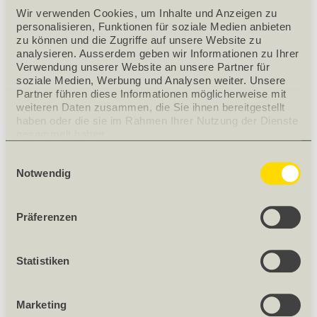
Wir verwenden Cookies, um Inhalte und Anzeigen zu 
personalisieren, Funktionen für soziale Medien anbieten 
zu können und die Zugriffe auf unsere Website zu 
analysieren. Ausserdem geben wir Informationen zu Ihrer 
Verwendung unserer Website an unsere Partner für 
soziale Medien, Werbung und Analysen weiter. Unsere 
Partner führen diese Informationen möglicherweise mit 
weiteren Daten zusammen, die Sie ihnen bereitgestellt 
haben oder die sie im Rahmen Ihrer Nutzung der Dienste 
In unserem grosszügig eingerichteten Praxis-
gesammelt haben.
Ausbildungszentrum verbinden wir Theorie mit Praxis.
Einwilligungsauswahl
Notwendig
Gemeinsam mit Lieferanten bieten wir unseren Kunden
Schulungen zu ausgewählten Themen, die sie in der
täglichen Arbeit mit unseren Produkten unterstützen.
Präferenzen
Statistiken
Marketing