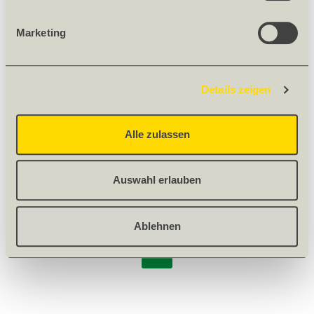
Aufgrund unseres 100-jährigen Firmenjubiläums bleibt der
gesamte Betrieb am
Mittwoch, 17. Juni 2026
ganztags
Marketing
geschlossen.
Bitte beachten Sie, dass an diesem Tag weder Abholungen
noch Lieferungen stattfinden.
Details zeigen
MEHR
Alle zulassen
1
2
3
4
5
6
7
8
Auswahl erlauben
9
10
11
12
13
14
15
16
Ablehnen
17