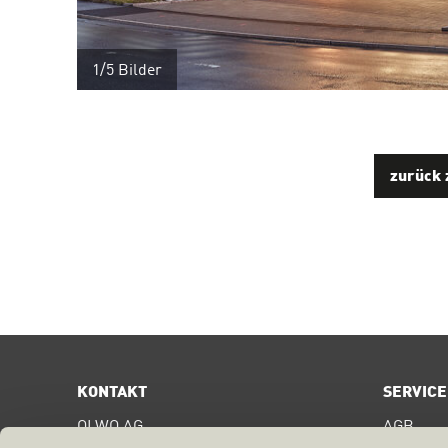
1/5
Bilder
zurück 
KONTAKT
SERVICE
OLWO AG
AGB
Bollstrasse 68