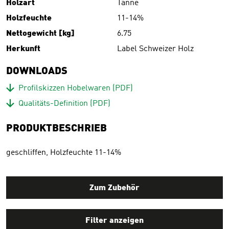
Holzart
Tanne
Holzfeuchte
11-14%
Nettogewicht [kg]
6.75
Herkunft
Label Schweizer Holz
DOWNLOADS
Download
Profilskizzen Hobelwaren
(PDF)
Download
Qualitäts-Definition
(PDF)
PRODUKTBESCHRIEB
geschliffen, Holzfeuchte 11-14%
Zum Zubehör
Filter anzeigen