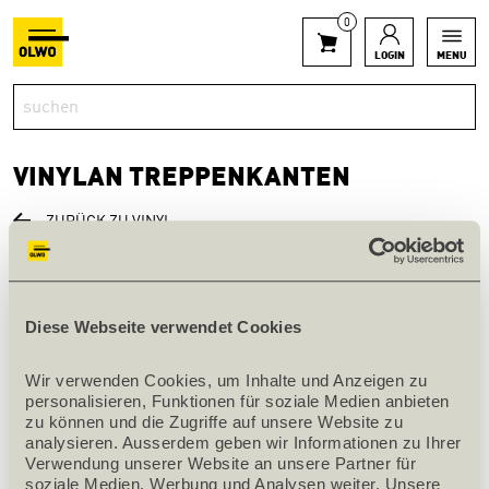
0
LOGIN
MENU
VINYLAN TREPPENKANTEN
ZURÜCK ZU VINYL
Typ I mit einfacher 90 Grad Biegung auf der (Längkante der
Diese Webseite verwendet Cookies
Vinyldiele Stirnkante mm)
Typ II mit zweifacher 90 Grad Biegung auf Längskante der
Wir verwenden Cookies, um Inhalte und Anzeigen zu 
personalisieren, Funktionen für soziale Medien anbieten 
Vinyldiele
zu können und die Zugriffe auf unsere Website zu 
analysieren. Ausserdem geben wir Informationen zu Ihrer 
(Umkantung mm Stirnkante mm)
Verwendung unserer Website an unsere Partner für 
soziale Medien, Werbung und Analysen weiter. Unsere 