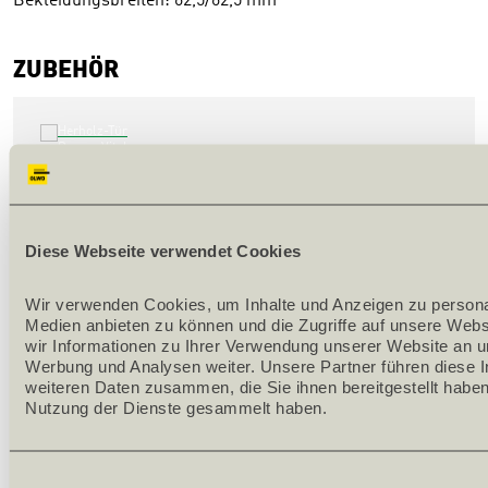
Bekleidungsbreiten: 62,5/62,5 mm
ZUBEHÖR
HERHOLZ-TÜR DECORA VITAL RIPPED-EICHE 
CPL BELEGT 
Diese Webseite verwendet Cookies
142623
Wir verwenden Cookies, um Inhalte und Anzeigen zu personali
Stärke [mm] 40
Medien anbieten zu können und die Zugriffe auf unsere Webs
Länge [mm] 2010
wir Informationen zu Ihrer Verwendung unserer Website an un
Breite [mm] 900
Werbung und Analysen weiter. Unsere Partner führen diese I
weiteren Daten zusammen, die Sie ihnen bereitgestellt haben
Bandseite links
Nutzung der Dienste gesammelt haben.
Dekor Decora Vital Ripped-Eiche
Einwilligungsauswahl
Stück