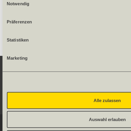
Notwendig
300.80
/ Stück
Präferenzen
Statistiken
Marketing
KONTAKT
SERVICE
Alle zulassen
SOCIAL MEDIA
Auswahl erlauben
© 2026 OLWO AG
DE
FR