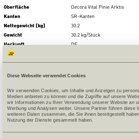
Oberfläche
Decora Vital Pinie Arktis
Kanten
SR-Kanten
Nettogewicht [kg]
30.2
Gewicht
30.2 kg/Stück
Herkunft
DE
DOWNLOADS
Download
(PDF)
Diese Webseite verwendet Cookies
PRODUKTBESCHRIEB
Wir verwenden Cookies, um Inhalte und Anzeigen zu personali
Medien anbieten zu können und die Zugriffe auf unsere Webs
Serienproduktion
wir Informationen zu Ihrer Verwendung unserer Website an un
Werbung und Analysen weiter. Unsere Partner führen diese I
Oberfläche: Melamin-CPL-Laminat belegt
weiteren Daten zusammen, die Sie ihnen bereitgestellt haben
Nutzung der Dienste gesammelt haben.
Futterkante: SR-Kante