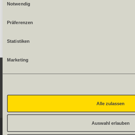
Notwendig
280.23
/ Stück
Präferenzen
Statistiken
Marketing
KONTAKT
SERVICE
Alle zulassen
SOCIAL MEDIA
Auswahl erlauben
© 2026 OLWO AG
DE
FR