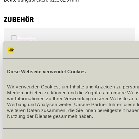
Bekleidungsbreiten: 62,5/62,5 mm
ZUBEHÖR
HERHOLZ-TÜR DECORA VITAL FLAMM-EICHE 
CPL BELEGT 
Diese Webseite verwendet Cookies
142565
Wir verwenden Cookies, um Inhalte und Anzeigen zu personali
Stärke [mm] 40
Medien anbieten zu können und die Zugriffe auf unsere Webs
Länge [mm] 2010
wir Informationen zu Ihrer Verwendung unserer Website an un
Breite [mm] 850
Werbung und Analysen weiter. Unsere Partner führen diese I
weiteren Daten zusammen, die Sie ihnen bereitgestellt haben
Bandseite links
Nutzung der Dienste gesammelt haben.
Dekor Decora Vital Flamm-Eiche
Einwilligungsauswahl
Stück