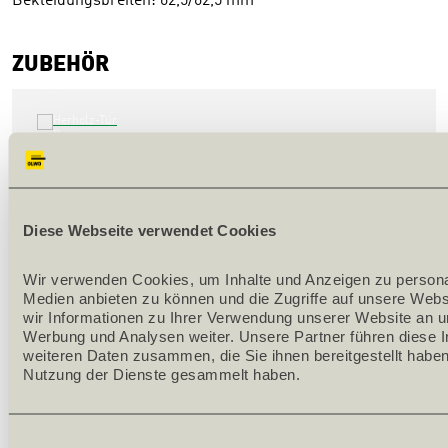
Bekleidungsbreiten: 62,5/62,5 mm
ZUBEHÖR
HERHOLZ-TÜR DECORA VALEUR TAUPE CPL 
BELEGT 
Diese Webseite verwendet Cookies
142588
Wir verwenden Cookies, um Inhalte und Anzeigen zu personali
Stärke [mm] 40
Medien anbieten zu können und die Zugriffe auf unsere Webs
Länge [mm] 2010
wir Informationen zu Ihrer Verwendung unserer Website an un
Breite [mm] 700
Werbung und Analysen weiter. Unsere Partner führen diese I
weiteren Daten zusammen, die Sie ihnen bereitgestellt haben
Bandseite rechts
Nutzung der Dienste gesammelt haben.
Dekor Decora Valeur taupe
Einwilligungsauswahl
Stück