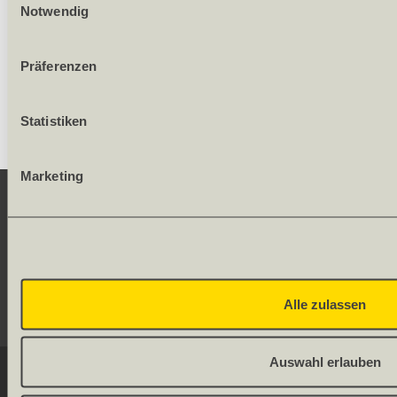
Notwendig
274.35
/ Stück
Präferenzen
Statistiken
Marketing
KONTAKT
SERVICE
Alle zulassen
SOCIAL MEDIA
Auswahl erlauben
© 2026 OLWO AG
DE
FR