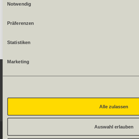
Notwendig
280.23
/ Stück
Präferenzen
Statistiken
Marketing
KONTAKT
SERVICE
Alle zulassen
SOCIAL MEDIA
Auswahl erlauben
© 2026 OLWO AG
DE
FR