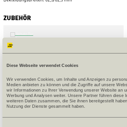
Bekleidungsbreiten: 62,5/62,5 mm
ZUBEHÖR
HERHOLZ-TÜR DECORA VALEUR TAUPE CPL 
BELEGT 
Diese Webseite verwendet Cookies
142593
Wir verwenden Cookies, um Inhalte und Anzeigen zu personali
Stärke [mm] 40
Medien anbieten zu können und die Zugriffe auf unsere Webs
Länge [mm] 2010
wir Informationen zu Ihrer Verwendung unserer Website an un
Breite [mm] 850
Werbung und Analysen weiter. Unsere Partner führen diese I
weiteren Daten zusammen, die Sie ihnen bereitgestellt haben
Bandseite links
Nutzung der Dienste gesammelt haben.
Dekor Decora Valeur taupe
Einwilligungsauswahl
Stück