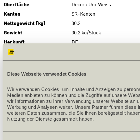
Oberfläche
Decora Uni-Weiss
Kanten
SR-Kanten
Nettogewicht [kg]
30.2
Gewicht
30.2 kg/Stück
Herkunft
DE
DOWNLOADS
Download
(PDF)
Diese Webseite verwendet Cookies
PRODUKTBESCHRIEB
Wir verwenden Cookies, um Inhalte und Anzeigen zu personali
Medien anbieten zu können und die Zugriffe auf unsere Webs
Serienproduktion
wir Informationen zu Ihrer Verwendung unserer Website an un
Werbung und Analysen weiter. Unsere Partner führen diese I
Oberfläche: Melamin-CPL-Laminat belegt
weiteren Daten zusammen, die Sie ihnen bereitgestellt haben
Nutzung der Dienste gesammelt haben.
Futterkante: SR-Kante
Bekleidungsbreiten: 62,5/62,5 mm
Einwilligungsauswahl