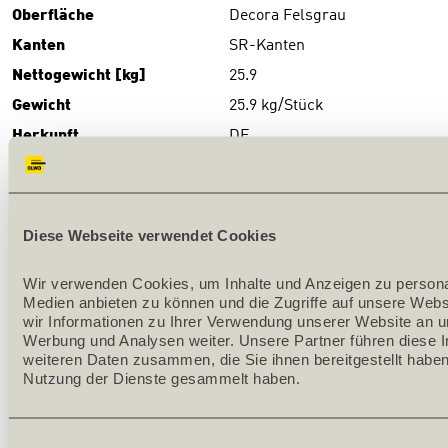
Oberfläche
Decora Felsgrau
Kanten
SR-Kanten
Nettogewicht [kg]
25.9
Gewicht
25.9 kg/Stück
Herkunft
DE
DOWNLOADS
Download
(PDF)
Diese Webseite verwendet Cookies
PRODUKTBESCHRIEB
Wir verwenden Cookies, um Inhalte und Anzeigen zu personali
Medien anbieten zu können und die Zugriffe auf unsere Webs
Serienproduktion
wir Informationen zu Ihrer Verwendung unserer Website an un
Werbung und Analysen weiter. Unsere Partner führen diese I
Oberfläche: Melamin-CPL-Laminat belegt
weiteren Daten zusammen, die Sie ihnen bereitgestellt haben
Nutzung der Dienste gesammelt haben.
Futterkante: SR-Kante
Bekleidungsbreiten: 62,5/62,5 mm
Einwilligungsauswahl