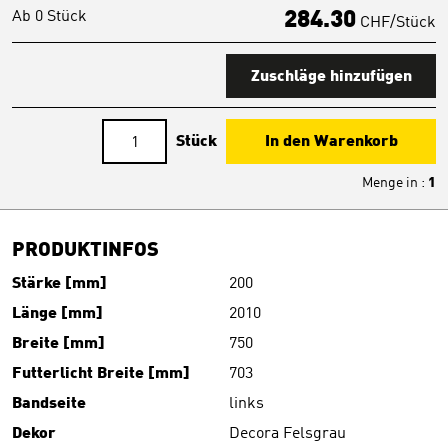
Ab 0 Stück
284.30
CHF/Stück
Zuschläge hinzufügen
Stück
In den Warenkorb
Menge in
:
1
PRODUKTINFOS
Stärke [mm]
200
Länge [mm]
2010
Breite [mm]
750
Futterlicht Breite [mm]
703
Bandseite
links
Dekor
Decora Felsgrau