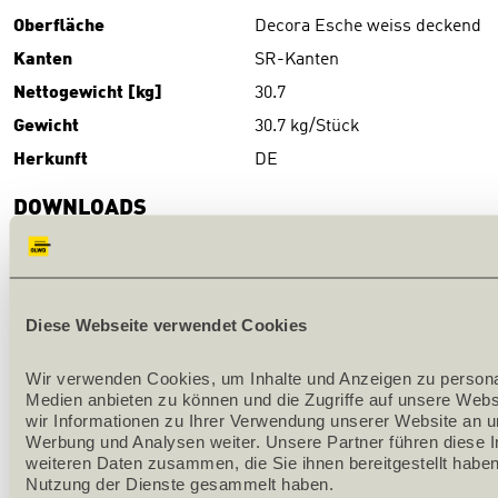
Oberfläche
Decora Esche weiss deckend
Kanten
SR-Kanten
Nettogewicht [kg]
30.7
Gewicht
30.7 kg/Stück
Herkunft
DE
DOWNLOADS
Download
(PDF)
PRODUKTBESCHRIEB
Diese Webseite verwendet Cookies
Serienproduktion
Wir verwenden Cookies, um Inhalte und Anzeigen zu personali
Medien anbieten zu können und die Zugriffe auf unsere Webs
Oberfläche: Melamin-CPL-Laminat belegt
wir Informationen zu Ihrer Verwendung unserer Website an un
Werbung und Analysen weiter. Unsere Partner führen diese I
Futterkante: SR-Kante
weiteren Daten zusammen, die Sie ihnen bereitgestellt haben
Nutzung der Dienste gesammelt haben.