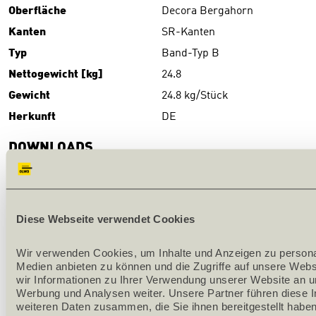
Oberfläche
Decora Bergahorn
Kanten
SR-Kanten
Typ
Band-Typ B
Nettogewicht [kg]
24.8
Gewicht
24.8 kg/Stück
Herkunft
DE
DOWNLOADS
Download
(PDF)
PRODUKTBESCHRIEB
Diese Webseite verwendet Cookies
Serienproduktion
Wir verwenden Cookies, um Inhalte und Anzeigen zu personali
Medien anbieten zu können und die Zugriffe auf unsere Webs
Oberfläche: Melamin-CPL-Laminat belegt
wir Informationen zu Ihrer Verwendung unserer Website an un
Werbung und Analysen weiter. Unsere Partner führen diese I
Futterkante: SR-Kante
weiteren Daten zusammen, die Sie ihnen bereitgestellt haben