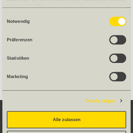
Grösse
55 x 78
gesammelt haben.
Nettogewicht [kg]
1.413
Einwilligungsauswahl
Gewicht
1.413 kg/Stück
Notwendig
PRODUKTBESCHRIEB
Präferenzen
Vorkonfektionierte Unterdachschürze aus Faservlies mit
plissierten Seitenteilen inkl. Wasserabweisrinne.
Statistiken
Hinweis: Darstellung kann in Farbe und Struktur vom Original
abweichen.
Marketing
Details zeigen
KONTAKT
Alle zulassen
SERVICE