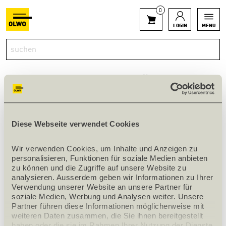
0
LOGIN
MENU
VELUX-UNTERDACHSCHÜRZE
Diese Webseite verwendet Cookies
innerhalb 1 Woche verfügbar
Art.Nr. 107265
Wir verwenden Cookies, um Inhalte und Anzeigen zu 
personalisieren, Funktionen für soziale Medien anbieten 
zu können und die Zugriffe auf unsere Website zu 
analysieren. Ausserdem geben wir Informationen zu Ihrer 
PRODUKTINFOS
Verwendung unserer Website an unsere Partner für 
Bezeichnung
BFX CK02 1000
soziale Medien, Werbung und Analysen weiter. Unsere 
Partner führen diese Informationen möglicherweise mit 
Grösse
CK02
weiteren Daten zusammen, die Sie ihnen bereitgestellt 
haben oder die sie im Rahmen Ihrer Nutzung der Dienste 