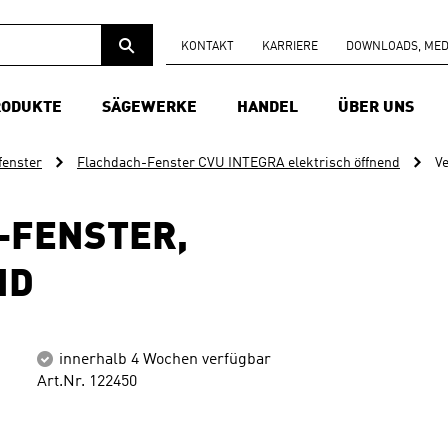
KONTAKT
KARRIERE
DOWNLOADS, MEDI
RODUKTE
SÄGEWERKE
HANDEL
ÜBER UNS
fenster
Flachdach-Fenster CVU INTEGRA elektrisch öffnend
Ve
-FENSTER,
ND
innerhalb 4 Wochen verfügbar
Art.Nr. 122450