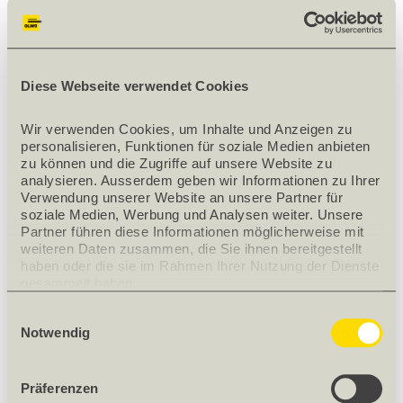
Länge [mm]
2800
Breite [mm]
2070
Dekor
0670 RM
Diese Webseite verwendet Cookies
Farbe
Olivin
Nettogewicht [kg]
13.68
Wir verwenden Cookies, um Inhalte und Anzeigen zu 
Herkunft
AT
personalisieren, Funktionen für soziale Medien anbieten 
zu können und die Zugriffe auf unsere Website zu 
DOWNLOADS
analysieren. Ausserdem geben wir Informationen zu Ihrer 
Verwendung unserer Website an unsere Partner für 
Download
Broschüre MAX Interior 2.3 Essential
(PDF)
soziale Medien, Werbung und Analysen weiter. Unsere 
Partner führen diese Informationen möglicherweise mit 
weiteren Daten zusammen, die Sie ihnen bereitgestellt 
PRODUKTBESCHRIEB
haben oder die sie im Rahmen Ihrer Nutzung der Dienste 
gesammelt haben.
Melaminharzbeschichtet
Einwilligungsauswahl
Notwendig
Oberflächen: FH, GA, MT, SU
Präferenzen
ZUBEHÖR