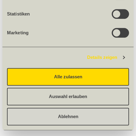
Statistiken
MAX ABS-DICKKANTEN, MATERIAL
Marketing
123668
Stärke [mm] 0.8
Details zeigen
Breite [mm] 23
Länge [m] 75
Dekor 0670 RM
Alle zulassen
Farbe Olivin
Auswahl erlauben
Nur für Firmen
Ablehnen