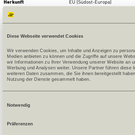
Herkunft
EU (Südost-Europa)
DOWNLOADS
Download
ALFA Produktkatalog
(PDF)
Diese Webseite verwendet Cookies
PRODUKTBESCHRIEB
Wir verwenden Cookies, um Inhalte und Anzeigen zu personali
Qualität: A/B, beste ausgesuchte Frontqualität
Medien anbieten zu können und die Zugriffe auf unsere Webs
Verleimung: Formaldehydfrei-D3, wasserfest
wir Informationen zu Ihrer Verwendung unserer Website an un
Aufbau: Decklage 4 mm, (massive Decklage inkl. 0.6 mm
Werbung und Analysen weiter. Unsere Partner führen diese I
Oberflächenfurnier) 12 mm (Mittellage kann Splint
weiteren Daten zusammen, die Sie ihnen bereitgestellt haben
enthalten). Decklamellen sind durchgehend.
Nutzung der Dienste gesammelt haben.
Mittellage der Holzart entsprechend
Lamellenbreite: fallend, ca. 120 - 170 mm
Oberflächenschliff beidseitig mit Korn 150, Kanten sind
Einwilligungsauswahl
sägerau
Notwendig
Anwendung: Fronten, Tischblätter, nur für Innenausbau
geeignet
Paket à 10 Stk.
Präferenzen