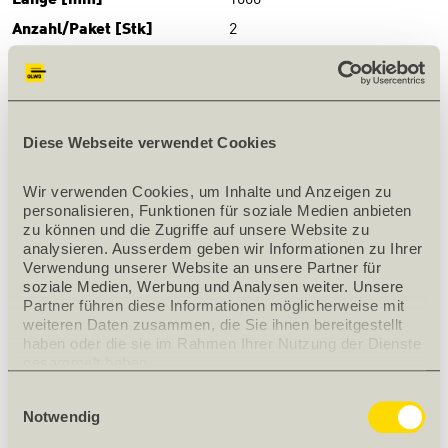
Länge [mm]
1000
Anzahl/Paket [Stk]
2
Anzahl/Palette [Paket]
24
Nettogewicht [kg]
10.5
Gewicht
10.5 kg/m²
Diese Webseite verwendet Cookies
Wärmeleitfähigkeit
0.040
Verpackung
Plastikfolie
Wir verwenden Cookies, um Inhalte und Anzeigen zu 
personalisieren, Funktionen für soziale Medien anbieten 
PRODUKTBESCHRIEB
zu können und die Zugriffe auf unsere Website zu 
analysieren. Ausserdem geben wir Informationen zu Ihrer 
Verwendung unserer Website an unsere Partner für 
Anwendung: Wärme- und Schalldämmung unter
soziale Medien, Werbung und Analysen weiter. Unsere 
schwimmenden Unterlagsböden mit hoher mechanischer
Partner führen diese Informationen möglicherweise mit 
Belastung.
weiteren Daten zusammen, die Sie ihnen bereitgestellt 
haben oder die sie im Rahmen Ihrer Nutzung der Dienste 
Verpackung: Plastikfolie
gesammelt haben.
Einwilligungsauswahl
Wärmeleitfähigkeit λ
: 0.040 W/(m K)
D
Notwendig
Gewicht: ca. 150 kg/m³