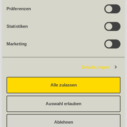
Präferenzen
ZUBEHÖR
Statistiken
Marketing
FLUMROC MESSER GROSS
101839
Details zeigen
Bezeichnung Flumroc Messer gross, 30 cm lang
Nettogewicht [kg] 0.1
Gewicht 0.1 kg/Stück
Alle zulassen
Stück
Auswahl erlauben
152.65
/ Stück
Ablehnen