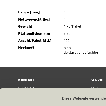
Länge [mm]
100
Nettogewicht [kg]
1
Gewicht
1 kg/Paket
Plattendicken mm
≤ 75
Anzahl/Paket [Stk]
100
Herkunft
nicht
deklarationspflichtig
KONTAKT
SERVICE
OLWO AG
AGB
Bollstrasse 68
Digital S
CH-3076
Worb
Diese Webseite verwende
Zertifika
T +41 31 838 44 44