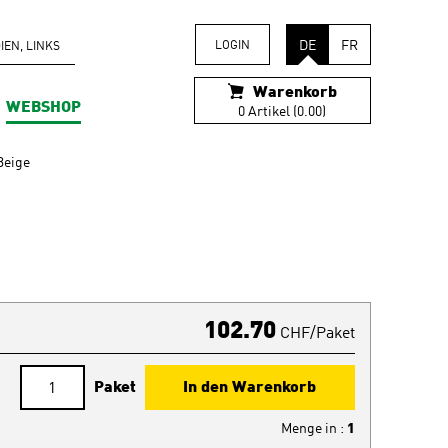
DE
FR
LOGIN
EN, LINKS
Warenkorb
WEBSHOP
0 Artikel (0.00)
Beige
102.70
CHF/Paket
Paket
In den Warenkorb
Menge in
:
1