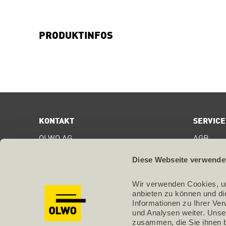
PRODUKTINFOS
KONTAKT
SERVICE
OLWO AG
AGB
Bollstrasse 68
Digital S
CH-3076
Worb
Diese Webseite verwende
Zertifika
T +41 31 838 44 44
Wir verwenden Cookies, um
Datensch
info@olwo.ch
anbieten zu können und di
Informationen zu Ihrer Ve
Impress
und Analysen weiter. Unse
zusammen, die Sie ihnen b
Sitemap