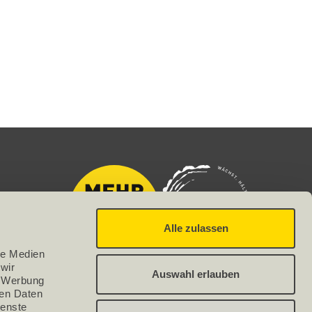
Alle zulassen
e Medien 
ir 
Auswahl erlauben
 Werbung 
en Daten 
enste 