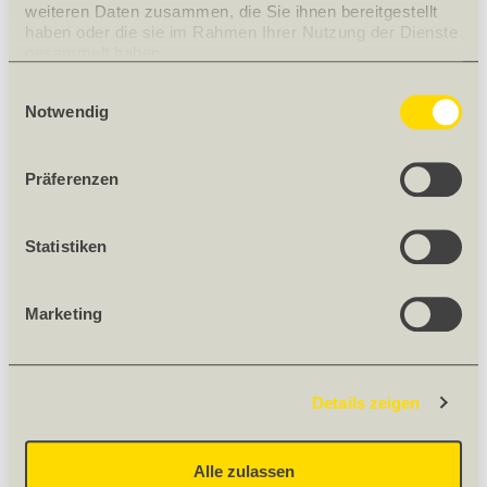
weiteren Daten zusammen, die Sie ihnen bereitgestellt 
haben oder die sie im Rahmen Ihrer Nutzung der Dienste 
ZUBEHÖR
gesammelt haben.
Einwilligungsauswahl
Notwendig
FERMACELL STATIKMISCHROHR DUO
102501
Präferenzen
Nettogewicht [kg] 0.1
Gewicht 0.1 kg/Stück
Statistiken
Herkunft nicht deklarationspflichtig
Stück
Marketing
3.06
/ Stück
Details zeigen
Alle zulassen