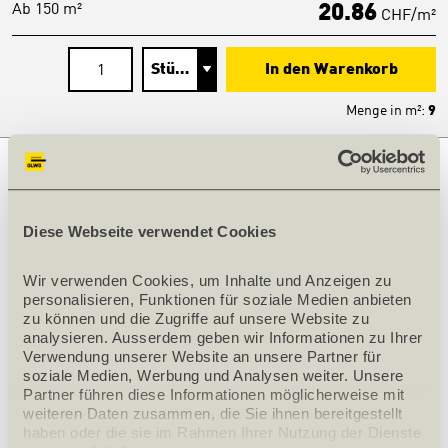
Ab 150 m²
20.86
CHF/m²
In den Warenkorb
Menge in
m²
:
9
PRODUKTINFOS
Bezeichnung
WAKOL Entkopplungsplatte 4
Diese Webseite verwendet Cookies
mm
Wir verwenden Cookies, um Inhalte und Anzeigen zu 
Nettogewicht [kg]
2.8
personalisieren, Funktionen für soziale Medien anbieten 
Anzahl/Paket [Stk]
15
zu können und die Zugriffe auf unsere Website zu 
analysieren. Ausserdem geben wir Informationen zu Ihrer 
Verwendung unserer Website an unsere Partner für 
PRODUKTBESCHRIEB
soziale Medien, Werbung und Analysen weiter. Unsere 
Partner führen diese Informationen möglicherweise mit 
Polyesterfaserplatte zur Entkopplung und
weiteren Daten zusammen, die Sie ihnen bereitgestellt 
Trittschallminderung unter geklebten Parkett im
haben oder die sie im Rahmen Ihrer Nutzung der Dienste 
Innenbereich. Auch geeignet zur Überspachtelung und