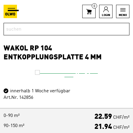
0
LOGIN
MENU
WAKOL RP 104
ENTKOPPLUNGSPLATTE 4 MM
innerhalb 1 Woche verfügbar
Art.Nr. 142856
0-90 m²
22.59
CHF/m²
90-150 m²
21.94
CHF/m²