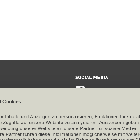
SOCIAL MEDIA
Facebook
ervice
t Cookies
LinkedIn
te
 Inhalte und Anzeigen zu personalisieren, Funktionen für sozial
Instagram
utz
e Zugriffe auf unsere Website zu analysieren. Ausserdem geben w
rwendung unserer Website an unsere Partner für soziale Medien,
um
re Partner führen diese Informationen möglicherweise mit weiter