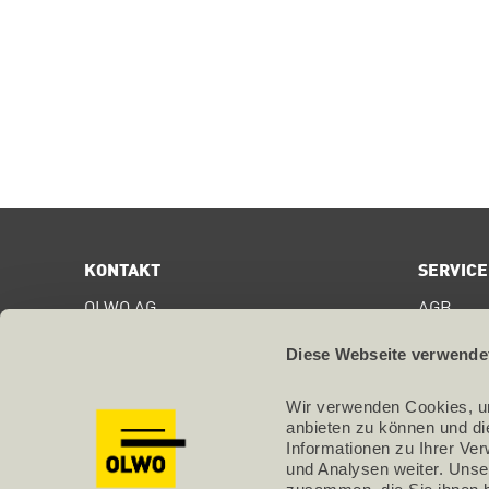
KONTAKT
SERVICE
OLWO AG
AGB
Bollstrasse 68
Digital S
CH-3076
Worb
Diese Webseite verwende
Zertifika
T +41 31 838 44 44
Wir verwenden Cookies, um
Datensch
info@olwo.ch
anbieten zu können und di
Informationen zu Ihrer Ve
Impress
und Analysen weiter. Unse