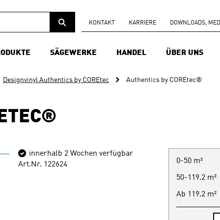
KONTAKT
KARRIERE
DOWNLOADS, MEDI
RODUKTE
SÄGEWERKE
HANDEL
ÜBER UNS
Designvinyl Authentics by COREtec
Authentics by COREtec®
RETEC®
innerhalb 2 Wochen verfügbar
0-50 m²
Art.Nr. 122624
50-119.2 m²
Ab 119.2 m²