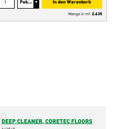
In den Warenkorb
Menge in
m²
:
2.635
DEEP CLEANER, CORETEC FLOORS
SOCK