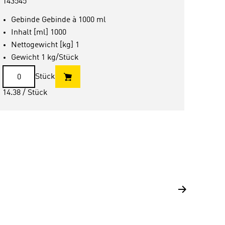
TUL
143545
11785
Gebinde Gebinde à 1000 ml
Inhalt [ml] 1000
Län
Nettogewicht [kg] 1
Bre
Gewicht 1 kg/Stück
Stä
n.
Pro
Stück
Far
14.38
/ Stück
10.16
/