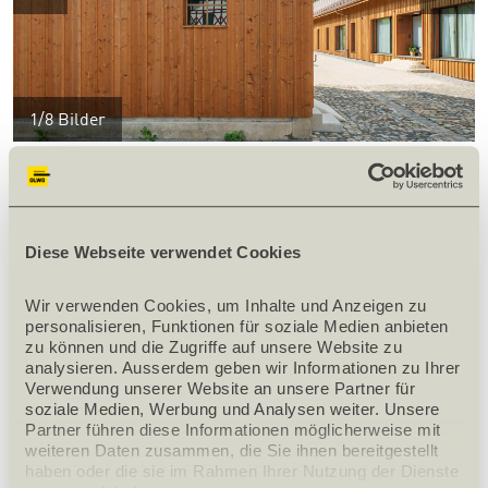
1/8
Bilder
zurück zur Übersicht
Diese Webseite verwendet Cookies
Wir verwenden Cookies, um Inhalte und Anzeigen zu 
personalisieren, Funktionen für soziale Medien anbieten 
zu können und die Zugriffe auf unsere Website zu 
PRODUKTINFORMATIONEN
analysieren. Ausserdem geben wir Informationen zu Ihrer 
Verwendung unserer Website an unsere Partner für 
soziale Medien, Werbung und Analysen weiter. Unsere 
Objekt / Produkt
Aussenschalung
Partner führen diese Informationen möglicherweise mit 
weiteren Daten zusammen, die Sie ihnen bereitgestellt 
Holzart
Nordische Fichte
haben oder die sie im Rahmen Ihrer Nutzung der Dienste 