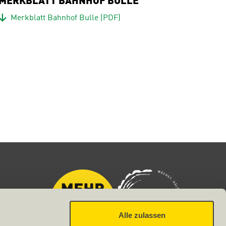
MERKBLATT BAHNHOF BULLE
Download
Merkblatt Bahnhof Bulle
(PDF)
Alle zulassen