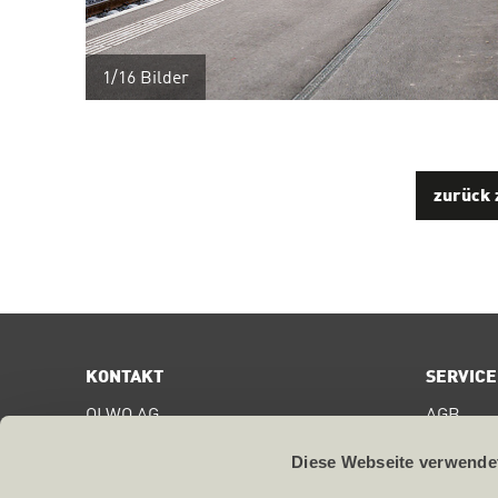
1/16
Bilder
zurück 
KONTAKT
SERVICE
OLWO AG
AGB
Bollstrasse 68
Digital S
CH-3076
Worb
Diese Webseite verwende
Zertifika
T +41 31 838 44 44