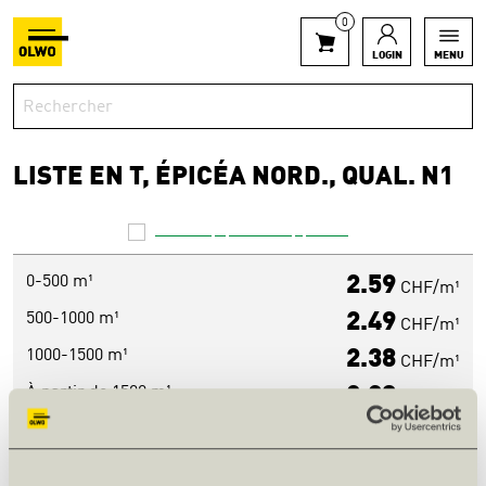
0
LOGIN
MENU
LISTE EN T, ÉPICÉA NORD., QUAL. N1
0-500 m¹
2.59
CHF/m¹
500-1000 m¹
2.49
CHF/m¹
1000-1500 m¹
2.38
CHF/m¹
À partir de 1500 m¹
2.38
CHF/m¹
INFORMATIONS SUR LE PRODUIT