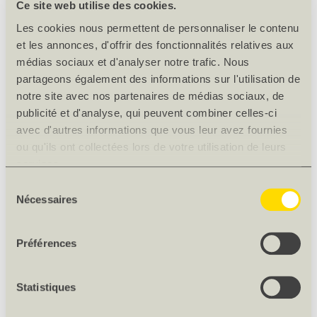
Ce site web utilise des cookies.
Profil
55b
Les cookies nous permettent de personnaliser le contenu
Désignation du profil
Couvrejoint en T
et les annonces, d'offrir des fonctionnalités relatives aux
Épais. [mm]
36
médias sociaux et d'analyser notre trafic. Nous
partageons également des informations sur l'utilisation de
Largeur [mm]
47
notre site avec nos partenaires de médias sociaux, de
Essence de bois
Épicéa du nord
publicité et d'analyse, qui peuvent combiner celles-ci
Humiditié du bois
11 à 15%
avec d'autres informations que vous leur avez fournies
Poids net [kg]
0.484
ou qu'ils ont collectées lors de votre utilisation de leurs
services.
Origine
FI / NO / SE
Sélection
TÉLÉCHARGEMENTS
Nécessaires
du
Download
Croquis des profils de lames rabotées
(PDF)
consentement
Download
Définition de la qualité
(PDF)
Préférences
DESCRIPTION DU PRODUIT
Statistiques
-Humidité 11-15%