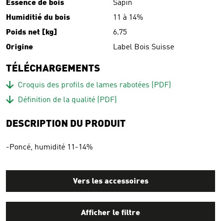
Essence de bois
Sapin
Humiditié du bois
11 à 14%
Poids net [kg]
6.75
Origine
Label Bois Suisse
TÉLÉCHARGEMENTS
Download
Croquis des profils de lames rabotées
(PDF)
Download
Définition de la qualité
(PDF)
DESCRIPTION DU PRODUIT
-Poncé, humidité 11-14%
Vers les accessoires
Afficher le filtre