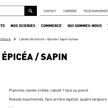
CONTACT
CARRIÈRE
TÉLÉCHARGEMENTS
ITS
NOS SCIERIES
COMMERCE
QUI SOMMES-NOUS
toiture
Lames de toiture – épicéa / sapin suisse
 ÉPICÉA / SAPIN
Planches rainée-crêtée, raboté 1 face ou poncé
Noeuds bouchonnés, face arrière égalisé, quatre largeurs 