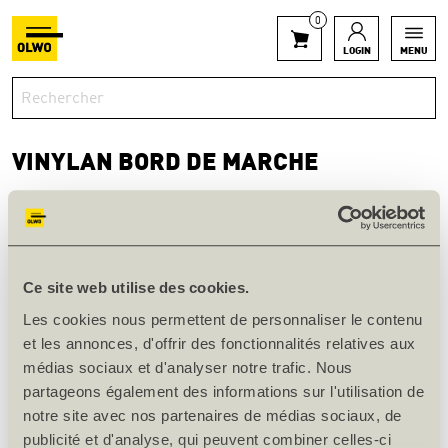
0
LOGIN
MENU
VINYLAN BORD DE MARCHE
RETOUR À DALLES VINYLES
Type I avec coude simple à 90 degrés sur le bord long de la
Ce site web utilise des cookies.
planche de vinyle (bord avant 75 mm)
Les cookies nous permettent de personnaliser le contenu
et les annonces, d'offrir des fonctionnalités relatives aux
Type II avec double cintrage à 90 degrés sur le bord
médias sociaux et d'analyser notre trafic. Nous
longitudinal de la planche de vinyle (25 mm bord avant 40
mm)
partageons également des informations sur l'utilisation de
notre site avec nos partenaires de médias sociaux, de
Prix sur demande
publicité et d'analyse, qui peuvent combiner celles-ci