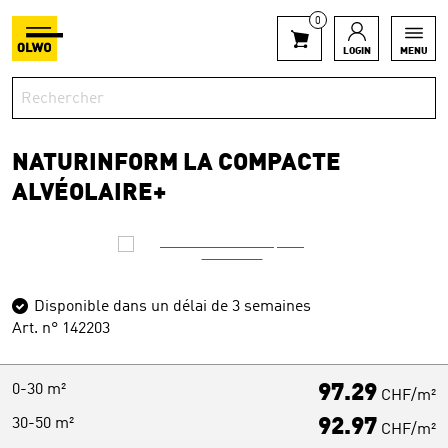
0
LOGIN
MENU
NATURINFORM LA COMPACTE
ALVÉOLAIRE+
Disponible dans un délai de 3 semaines
Art. n° 142203
0-30 m²
97.29
CHF/m²
30-50 m²
92.97
CHF/m²