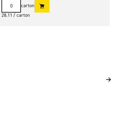
Nom
carton
28.11
/ carton
16.97
/