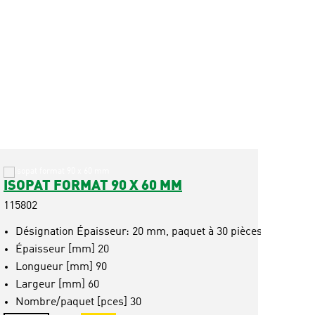
ISOPAT FORMAT 90 X 60 MM
ISOP
FORM
115802
11957
Désignation Épaisseur: 20 mm, paquet à 30 pièces
Épaisseur [mm] 20
Dés
Longueur [mm] 90
Épa
Largeur [mm] 60
Lon
Nombre/paquet [pces] 30
Lar