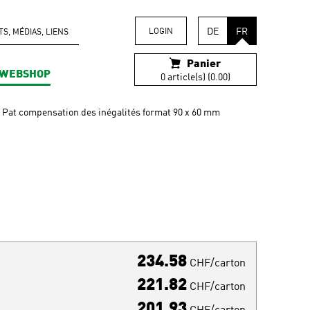
DE
FR
LOGIN
, MÉDIAS, LIENS
Panier
WEBSHOP
0 article(s) (0.00)
Pat compensation des inégalités format 90 x 60 mm
234.58
CHF/carton
221.82
CHF/carton
201.93