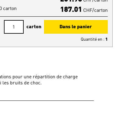
CHF/carton
10 carton
187.01
CHF/carton
carton
Dans le panier
Quantité en
:
1
ations pour une répartition de charge
i les bruits de choc.