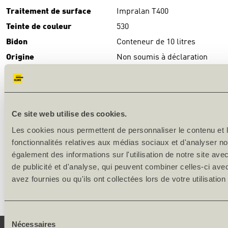
Traitement de surface
Impralan T400
Teinte de couleur
530
Bidon
Conteneur de 10 litres
Origine
Non soumis à déclaration
TÉLÉCHARGEMENTS
Download
fiche de données de sécurité Impralan T400
(PDF)
Ce site web utilise des cookies.
DESCRIPTION DU PRODUIT
Les cookies nous permettent de personnaliser le contenu et l
fonctionnalités relatives aux médias sociaux et d'analyser no
Rendement: 8 m² (une face) par litre
également des informations sur l'utilisation de notre site av
de publicité et d'analyse, qui peuvent combiner celles-ci ave
Remarque: La couleur et structure de l'image peut diverger de
avez fournies ou qu'ils ont collectées lors de votre utilisation
l'original.
Sélection
Nécessaires
du