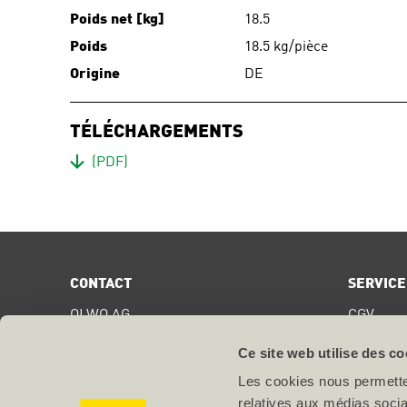
Poids net [kg]
18.5
Poids
18.5 kg/pièce
Origine
DE
TÉLÉCHARGEMENTS
Download
(PDF)
CONTACT
SERVICE
OLWO AG
CGV
Bollstrasse 68
Digital S
CH-3076
Worb
Ce site web utilise des co
Certifica
Les cookies nous permetten
T +41 31 838 44 44
relatives aux médias socia