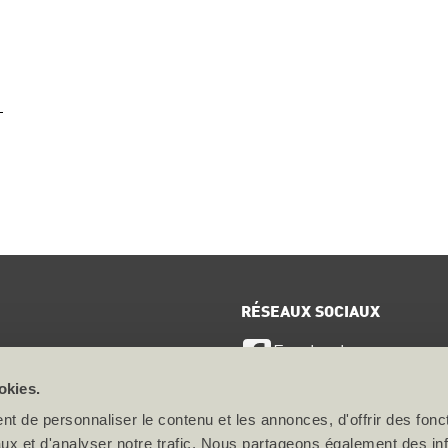
RÉSEAUX SOCIAUX
Facebook
ervice
okies.
LinkedIn
ts
t de personnaliser le contenu et les annonces, d'offrir des fonct
ux et d'analyser notre trafic. Nous partageons également des in
Instagram