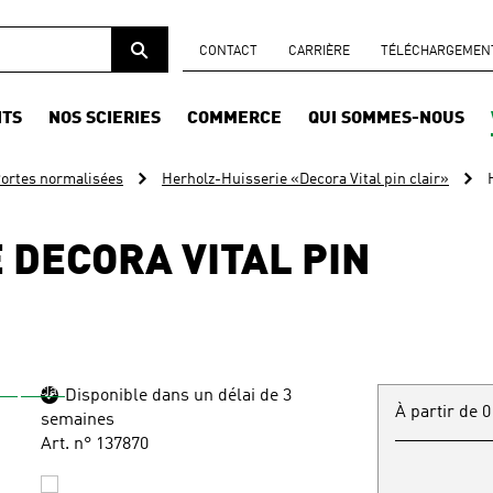
CONTACT
CARRIÈRE
TÉLÉCHARGEMENTS
ITS
NOS SCIERIES
COMMERCE
QUI SOMMES-NOUS
ortes normalisées
Herholz-Huisserie «Decora Vital pin clair»
 DECORA VITAL PIN
Disponible dans un délai de 3
À partir de 0
semaines
Art. n° 137870