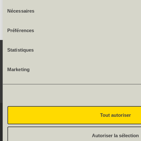
Sélection
Largeur des cadres et faux-cadres: 62.5/62.5 mm
Nécessaires
du
consentement
Préférences
Statistiques
CONTACT
Marketing
SERVICE
RÉSEAUX SOCIAUX
© 2026 OLWO AG
Tout autoriser
DE
FR
Onlineshop by
Allgeier
Autoriser la sélection
(Schweiz) AG