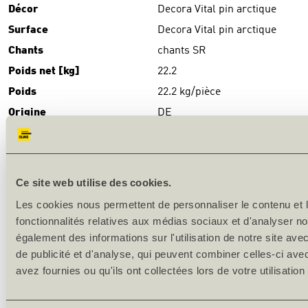
Décor
Decora Vital pin arctique
Surface
Decora Vital pin arctique
Chants
chants SR
Poids net [kg]
22.2
Poids
22.2 kg/pièce
Origine
DE
TÉLÉCHARGEMENTS
Download
(PDF)
Ce site web utilise des cookies.
DESCRIPTION DU PRODUIT
Les cookies nous permettent de personnaliser le contenu et l
fonctionnalités relatives aux médias sociaux et d'analyser no
Production en série
également des informations sur l'utilisation de notre site av
de publicité et d'analyse, qui peuvent combiner celles-ci ave
Surface: mélamine-CPL-stratifié
avez fournies ou qu'ils ont collectées lors de votre utilisation
Chants: SR