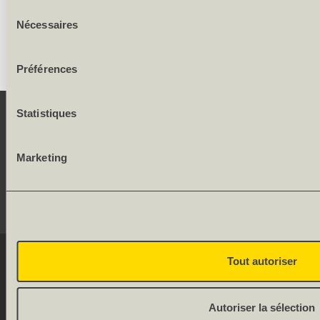
Sélection
Largeur des cadres et faux-cadres: 62.5/62.5 mm
Nécessaires
du
consentement
Préférences
Statistiques
CONTACT
Marketing
SERVICE
RÉSEAUX SOCIAUX
© 2026 OLWO AG
Tout autoriser
DE
FR
Onlineshop by
Allgeier
Autoriser la sélection
(Schweiz) AG