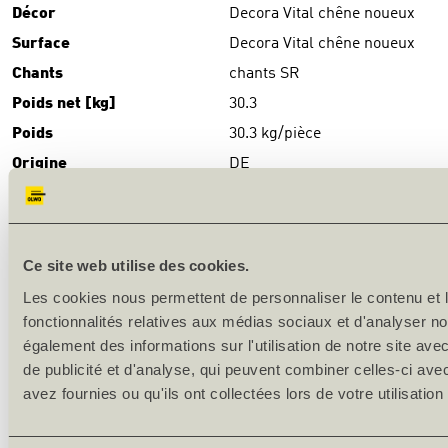
Décor
Decora Vital chêne noueux
Surface
Decora Vital chêne noueux
Chants
chants SR
Poids net [kg]
30.3
Poids
30.3 kg/pièce
Origine
DE
TÉLÉCHARGEMENTS
Download
(PDF)
Ce site web utilise des cookies.
DESCRIPTION DU PRODUIT
Les cookies nous permettent de personnaliser le contenu et l
fonctionnalités relatives aux médias sociaux et d'analyser no
Production en série
également des informations sur l'utilisation de notre site av
de publicité et d'analyse, qui peuvent combiner celles-ci ave
Surface: mélamine-CPL-stratifié
avez fournies ou qu'ils ont collectées lors de votre utilisation
Chants: SR