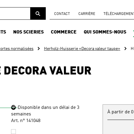
CONTACT
CARRIÈRE
TÉLÉCHARGEMENTS
ITS
NOS SCIERIES
COMMERCE
QUI SOMMES-NOUS
ortes normalisées
Herholz-Huisserie «Decora valeur taupe»
H
E DECORA VALEUR
Disponible dans un délai de 3
À partir de 0
semaines
Art. n° 141048