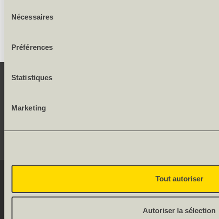
Sélection
Largeur des cadres et faux-cadres: 62.5/62.5 mm
Nécessaires
du
consentement
Préférences
Statistiques
CONTACT
Marketing
SERVICE
RÉSEAUX SOCIAUX
© 2026 OLWO AG
Tout autoriser
DE
FR
Onlineshop by
Allgeier
Autoriser la sélection
(Schweiz) AG