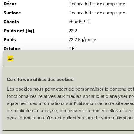
Décor
Decora hêtre de campagne
Surface
Decora hêtre de campagne
Chants
chants SR
Poids net [kg]
22.2
Poids
22.2 kg/pièce
Origine
DE
TÉLÉCHARGEMENTS
Download
(PDF)
Ce site web utilise des cookies.
DESCRIPTION DU PRODUIT
Les cookies nous permettent de personnaliser le contenu et l
fonctionnalités relatives aux médias sociaux et d'analyser no
Production en série
également des informations sur l'utilisation de notre site av
de publicité et d'analyse, qui peuvent combiner celles-ci ave
Surface: mélamine-CPL-stratifié
avez fournies ou qu'ils ont collectées lors de votre utilisation
Chants: SR