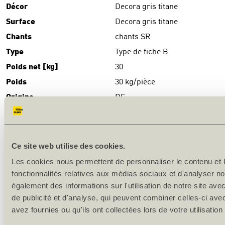
Décor
Decora gris titane
Surface
Decora gris titane
Chants
chants SR
Type
Type de fiche B
Poids net [kg]
30
Poids
30 kg/pièce
Origine
DE
TÉLÉCHARGEMENTS
Download
(PDF)
Ce site web utilise des cookies.
DESCRIPTION DU PRODUIT
Les cookies nous permettent de personnaliser le contenu et l
fonctionnalités relatives aux médias sociaux et d'analyser no
Production en série
également des informations sur l'utilisation de notre site av
de publicité et d'analyse, qui peuvent combiner celles-ci ave
Surface: mélamine-CPL-stratifié
avez fournies ou qu'ils ont collectées lors de votre utilisation