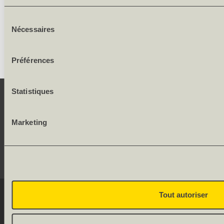
Chants: SR
Sélection
Largeur des cadres et faux-cadres: 62.5/62.5 mm
Nécessaires
du
consentement
Préférences
Statistiques
CONTACT
Marketing
SERVICE
RÉSEAUX SOCIAUX
Tout autoriser
© 2026 OLWO AG
DE
FR
Onlineshop by
Allgeier