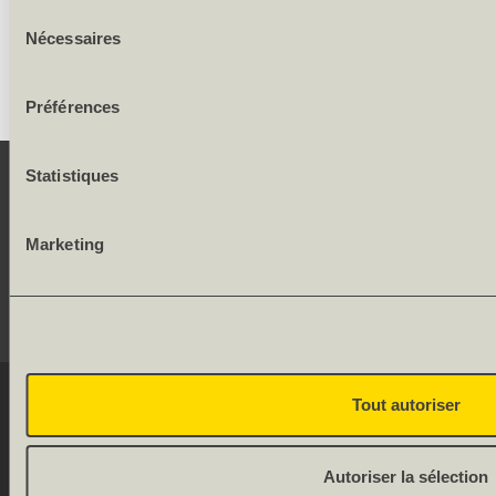
Sélection
Largeur des cadres et faux-cadres: 62.5/62.5 mm
Nécessaires
du
consentement
Préférences
Statistiques
CONTACT
Marketing
SERVICE
RÉSEAUX SOCIAUX
© 2026 OLWO AG
Tout autoriser
DE
FR
Onlineshop by
Allgeier
Autoriser la sélection
(Schweiz) AG