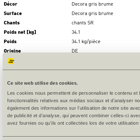
Décor
Decora gris brume
Surface
Decora gris brume
Chants
chants SR
Poids net [kg]
34.1
Poids
34.1 kg/pièce
Origine
DE
TÉLÉCHARGEMENTS
Download
(PDF)
Ce site web utilise des cookies.
DESCRIPTION DU PRODUIT
Les cookies nous permettent de personnaliser le contenu et l
fonctionnalités relatives aux médias sociaux et d'analyser no
Production en série
également des informations sur l'utilisation de notre site av
de publicité et d'analyse, qui peuvent combiner celles-ci ave
Surface: mélamine-CPL-stratifié
avez fournies ou qu'ils ont collectées lors de votre utilisation
Chants: SR