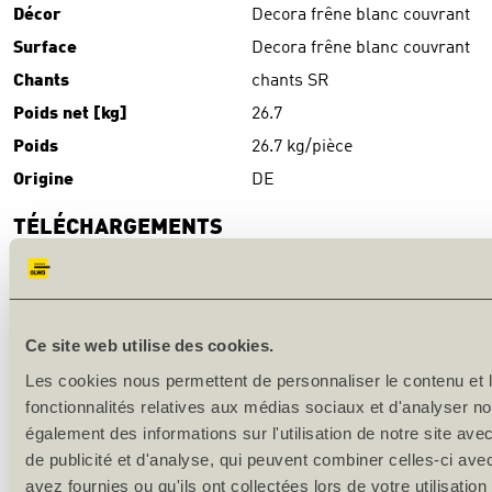
Décor
Decora frêne blanc couvrant
Surface
Decora frêne blanc couvrant
Chants
chants SR
Poids net [kg]
26.7
Poids
26.7 kg/pièce
Origine
DE
TÉLÉCHARGEMENTS
Download
(PDF)
DESCRIPTION DU PRODUIT
Ce site web utilise des cookies.
Production en série
Les cookies nous permettent de personnaliser le contenu et l
fonctionnalités relatives aux médias sociaux et d'analyser no
Surface: mélamine-CPL-stratifié
également des informations sur l'utilisation de notre site av
de publicité et d'analyse, qui peuvent combiner celles-ci ave
Chants: SR
avez fournies ou qu'ils ont collectées lors de votre utilisation