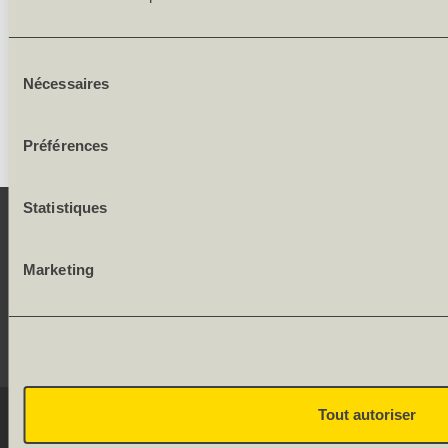
Largeur des cadres et faux-cadres: 62.5/62.5 mm
Sélection
Remarque: La couleur et structure de l'image peut diverger de
Nécessaires
du
l'original.
consentement
Préférences
Statistiques
CONTACT
Marketing
SERVICE
RÉSEAUX SOCIAUX
Tout autoriser
© 2026 OLWO AG
DE
FR