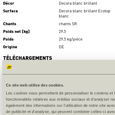
Décor
Decora blanc brillant
Surface
Decora blanc brillant Ecotop
blanc
Chants
chants SR
Poids net [kg]
29.5
Poids
29.5 kg/pièce
Origine
DE
TÉLÉCHARGEMENTS
Download
(PDF)
DESCRIPTION DU PRODUIT
Ce site web utilise des cookies.
Production en série
Les cookies nous permettent de personnaliser le contenu et l
fonctionnalités relatives aux médias sociaux et d'analyser no
Surface: mélamine-CPL-stratifié
également des informations sur l'utilisation de notre site av
de publicité et d'analyse, qui peuvent combiner celles-ci ave
Chants: SR