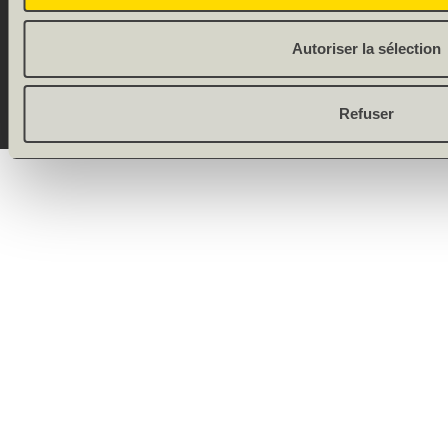
DE
FR
Onlineshop by
Allgeier
Autoriser la sélection
(Schweiz) AG
Refuser