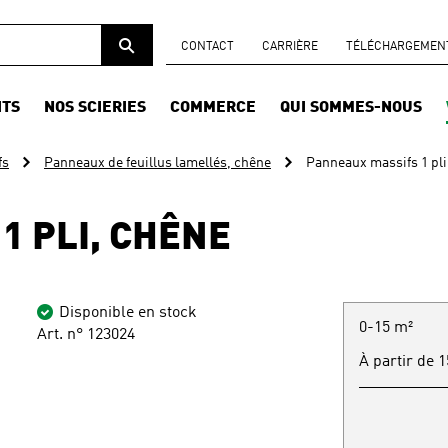
CONTACT
CARRIÈRE
TÉLÉCHARGEMENTS
ITS
NOS SCIERIES
COMMERCE
QUI SOMMES-NOUS
fs
Panneaux de feuillus lamellés, chêne
Panneaux massifs 1 pli
1 PLI, CHÊNE
Disponible en stock
0-15 m²
Art. n° 123024
À partir de 