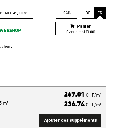
DE
FR
LOGIN
, MÉDIAS, LIENS
Panier
WEBSHOP
0 article(s) (0.00)
, chêne
267.01
CHF/m²
15 m²
236.74
CHF/m²
Ajouter des suppléments