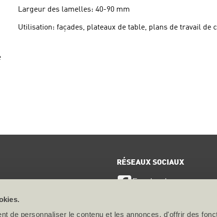
Largeur des lamelles: 40-90 mm
Utilisation: façades, plateaux de table, plans de travail de c
e
RÉSEAUX SOCIAUX
Facebook
ervice
okies.
LinkedIn
ts
t de personnaliser le contenu et les annonces, d'offrir des fonct