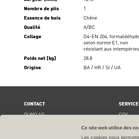
Nombre de plis
1
Essence de bois
Chêne
Qualité
A/BC
Collage
D4-EN 204, formaldéhyd
selon norme E1, non
résistant aux intempéries
Poids net [kg]
28.8
Origine
BA / HR / SI / UA
CONTACT
SERVICE
OLWO AG
CGV
Bollstrasse 68
Digital S
CH-3076
Worb
Ce site web utilise des co
Certifica
T +41 31 838 44 44
Les cookies nous permetten