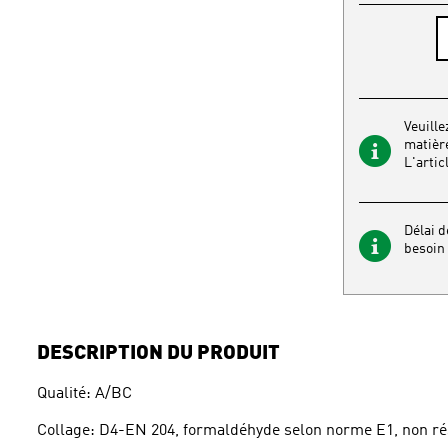
Veuille
matière
L'arti
Délai d
besoin 
DESCRIPTION DU PRODUIT
Qualité: A/BC
Collage: D4-EN 204, formaldéhyde selon norme E1, non ré