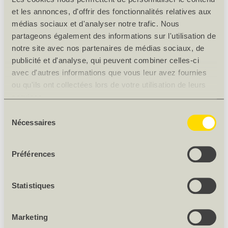
Décor
Sable
et les annonces, d'offrir des fonctionnalités relatives aux
Décor n°
U 515 VL
médias sociaux et d'analyser notre trafic. Nous
partageons également des informations sur l'utilisation de
DESCRIPTION DU PRODUIT
notre site avec nos partenaires de médias sociaux, de
publicité et d'analyse, qui peuvent combiner celles-ci
ACCESSOIRES
avec d'autres informations que vous leur avez fournies
ou qu'ils ont collectées lors de votre utilisation de leurs
services.
Sélection
SWISS KRONO DÉCOR CP 5, COULEURS UNI
Nécessaires
du
120935
consentement
Épais. [mm] 19
Préférences
Longueur [mm] 2800
Largeur [mm] 2070
Statistiques
Nombre/paquet [pces] 25
Décor U 515 VL
Marketing