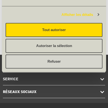
Entrepr.
uniquem.
Afficher les détails
Tout autoriser
Remarque: La couleur et structure de l'image peut diverger de
l'original.
Autoriser la sélection
Refuser
CONTACT
SERVICE
RÉSEAUX SOCIAUX