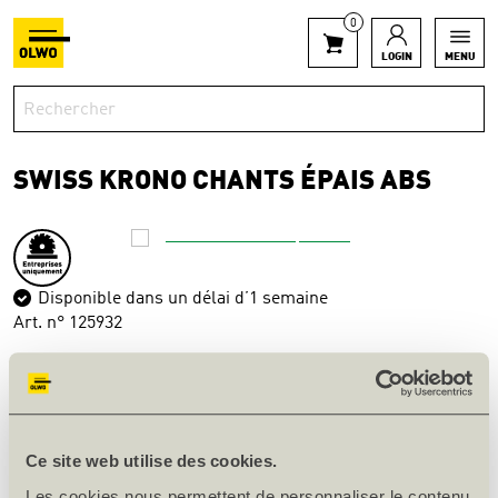
0
LOGIN
MENU
SWISS KRONO CHANTS ÉPAIS ABS
Disponible dans un délai d’1 semaine
Art. n° 125932
INFORMATIONS SUR LE PRODUIT
Épais. [mm]
0.8
Ce site web utilise des cookies.
Largeur [mm]
23
Les cookies nous permettent de personnaliser le contenu