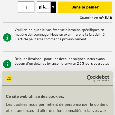
Dans le panier
Quantité en
m²
:
5.18
Veuillez indiquer ici vos éventuels besoins spécifiques en
matière de façonnage. Nous en examinerons la faisabilité.
L'article peut être commandé provisoirement.
Délai de livraison : pour une découpe soignée, nous avons
besoin d'un délai de livraison d'environ 2 à 3 jours ouvrables
INFORMATIONS SUR LE PRODUIT
Ce site web utilise des cookies.
Épais. [mm]
19
Les cookies nous permettent de personnaliser le contenu
Longueur [mm]
2800
et les annonces, d'offrir des fonctionnalités relatives aux
Largeur [mm]
1850