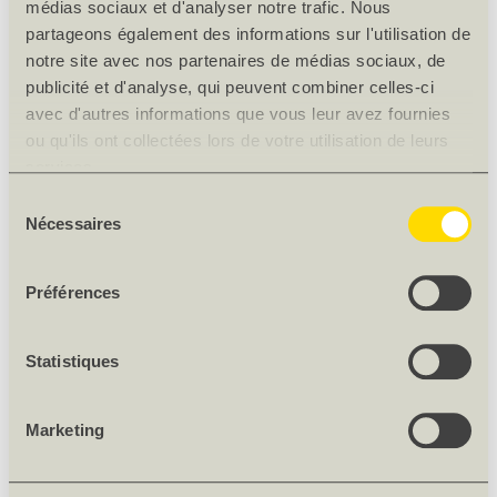
médias sociaux et d'analyser notre trafic. Nous
Nombre/paquet [pces]
20
partageons également des informations sur l'utilisation de
Décor
F103 AM
notre site avec nos partenaires de médias sociaux, de
publicité et d'analyse, qui peuvent combiner celles-ci
Couleur
Ultra-blanc
avec d'autres informations que vous leur avez fournies
Poids net [kg]
13
ou qu'ils ont collectées lors de votre utilisation de leurs
Origine
AT
services.
Sélection
TÉLÉCHARGEMENTS
Nécessaires
du
Download
Brochure MAX Premium Star
(PDF)
consentement
Préférences
DESCRIPTION DU PRODUIT
La perfection du mat avec l'effet anti-empreintes digitales
Statistiques
permet de penser dans de nouvelles dimensions.
Matériau décoratif à base de bois, revêtu et construit en 2
Marketing
feuilles.
Version homogène de la carte mère P2-SL.