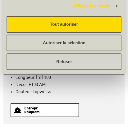
Afficher les détails
ACCESSOIRES
Tout autoriser
MAX CHANTS ÉPAIS ABS
Autoriser la sélection
122839
Refuser
Épais. [mm] 1
Largeur [mm] 23
Longueur [m] 100
Décor F103 AM
Couleur Topweiss
Entrepr.
uniquem.