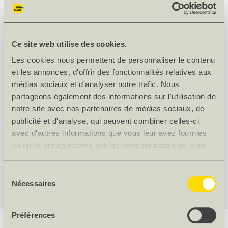
À partir de 144.9 m²
6.16
CHF/m²
Ajouter des suppléments
Ce site web utilise des cookies.
Les cookies nous permettent de personnaliser le contenu
Dans le panier
et les annonces, d'offrir des fonctionnalités relatives aux
médias sociaux et d'analyser notre trafic. Nous
Quantité en
m²
:
5.796
partageons également des informations sur l'utilisation de
notre site avec nos partenaires de médias sociaux, de
Veuillez indiquer ici vos éventuels besoins spécifiques en
publicité et d'analyse, qui peuvent combiner celles-ci
matière de façonnage. Nous en examinerons la faisabilité.
L'article peut être commandé provisoirement.
avec d'autres informations que vous leur avez fournies
ou qu'ils ont collectées lors de votre utilisation de leurs
services.
Délai de livraison : pour une découpe soignée, nous avons
Sélection
besoin d'un délai de livraison d'environ 2 à 3 jours ouvrables
Nécessaires
du
consentement
Préférences