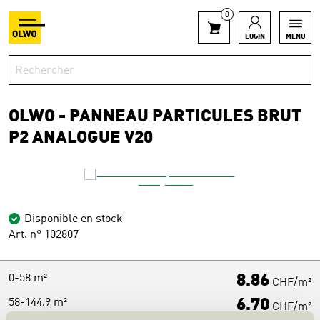
0
LOGIN
MENU
OLWO - PANNEAU PARTICULES BRUT
P2 ANALOGUE V20
Disponible en stock
Art. n° 102807
0-58 m²
8.86
CHF/m²
58-144.9 m²
6.70
CHF/m²