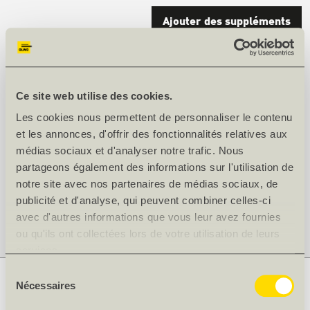
Ajouter des suppléments
Dans le panier
Ce site web utilise des cookies.
Quantité en
m²
:
3.05
Les cookies nous permettent de personnaliser le contenu
Veuillez indiquer ici vos éventuels besoins spécifiques en
et les annonces, d'offrir des fonctionnalités relatives aux
matière de façonnage. Nous en examinerons la faisabilité.
médias sociaux et d'analyser notre trafic. Nous
L'article peut être commandé provisoirement.
partageons également des informations sur l'utilisation de
notre site avec nos partenaires de médias sociaux, de
publicité et d'analyse, qui peuvent combiner celles-ci
Délai de livraison : pour une découpe soignée, nous avons
avec d'autres informations que vous leur avez fournies
besoin d'un délai de livraison d'environ 2 à 3 jours ouvrables
ou qu'ils ont collectées lors de votre utilisation de leurs
services.
Sélection
Nécessaires
INFORMATIONS SUR LE PRODUIT
du
consentement
Épais. [mm]
7