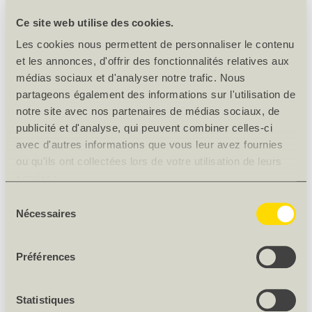
Poids
5 kg/paquet
Ce site web utilise des cookies.
Nombre/paquet [pces]
10
Les cookies nous permettent de personnaliser le contenu
Origine
Non soumis à déclaration
et les annonces, d'offrir des fonctionnalités relatives aux
médias sociaux et d'analyser notre trafic. Nous
DESCRIPTION DU PRODUIT
partageons également des informations sur l'utilisation de
notre site avec nos partenaires de médias sociaux, de
En plastique
publicité et d'analyse, qui peuvent combiner celles-ci
avec d'autres informations que vous leur avez fournies
ou qu'ils ont collectées lors de votre utilisation de leurs
ACCESSOIRES
services.
Sélection
Nécessaires
du
consentement
PROFILÉ À EMBOÎTER GUTEX AP71 PAQUET À 10 
Préférences
PCS.
126635
Statistiques