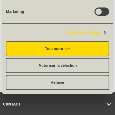
Poids net [kg] 0.5
Poids 0.5 kg/pièce
Marketing
Nombre/paquet [pces] 10
Origine Non soumis à déclaration
Afficher les détails
pièce
18.04
/ m²
Tout autoriser
Autoriser la sélection
Refuser
CONTACT