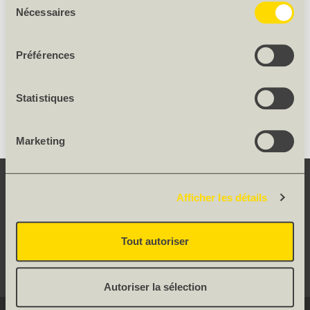
Essence de bois
Mélèze étuvé
Nécessaires
du
Qualité
1-3
consentement
Origine
IT
Préférences
DESCRIPTION DU PRODUIT
Statistiques
Humidité 14% +/-2%, à noeuds
Marketing
CONTACT
Afficher les détails
SERVICE
Tout autoriser
RÉSEAUX SOCIAUX
Autoriser la sélection