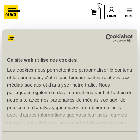
0
LOGIN
MENU
PLOTS EN MÉLÈZE ÉTUVÉ, 65 MM
Ce site web utilise des cookies.
Les cookies nous permettent de personnaliser le contenu
et les annonces, d'offrir des fonctionnalités relatives aux
Disponible en stock
médias sociaux et d'analyser notre trafic. Nous
Art. n° 123336
partageons également des informations sur l'utilisation de
notre site avec nos partenaires de médias sociaux, de
publicité et d'analyse, qui peuvent combiner celles-ci
INFORMATIONS SUR LE PRODUIT
avec d'autres informations que vous leur avez fournies
Épais. [mm]
65
ou qu'ils ont collectées lors de votre utilisation de leurs
services.
Longueur [mm]
5000
Sélection